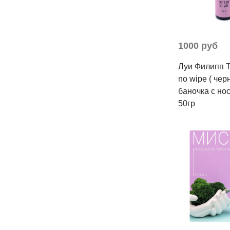
1000 руб
Луи Филипп T
no wipe ( чер
баночка с но
50гр