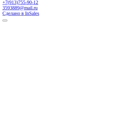
+7(913)755-90-12
3593889@mail.ru
Сделано в InSales