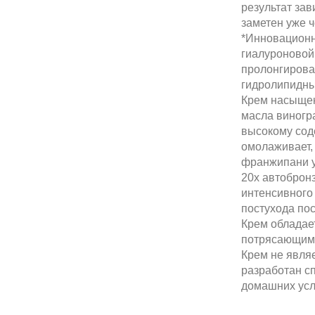
результат зав
заметен уже ч
*Инновационн
гиалуроновой
пролонгирова
гидролипидны
Крем насыщен
масла виногра
высокому сод
омолаживает,
франжипани у
20х автоброн
интенсивного 
постухода пос
Крем обладае
потрясающим 
Крем не явля
разработан сп
домашних усл