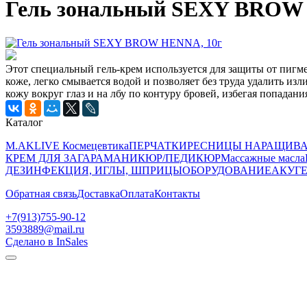
Гель зональный SEXY BROW
Этот специальный гель-крем используется для защиты от пигм
коже, легко смывается водой и позволяет без труда удалить и
кожу вокруг глаз и на лбу по контуру бровей, избегая попадан
Каталог
M.AKLIVE Космецевтика
ПЕРЧАТКИ
РЕСНИЦЫ НАРАЩИВ
КРЕМ ДЛЯ ЗАГАРА
МАНИКЮР/ПЕДИКЮР
Массажные масла
ДЕЗИНФЕКЦИЯ, ИГЛЫ, ШПРИЦЫ
ОБОРУДОВАНИЕ
АКУГЕ
Обратная связь
Доставка
Оплата
Контакты
+7(913)755-90-12
3593889@mail.ru
Сделано в InSales