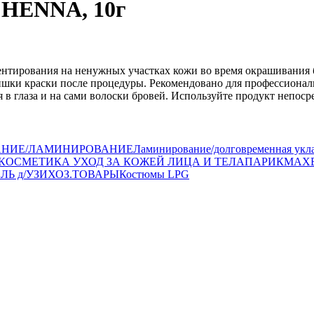
 HENNA, 10г
ентирования на ненужных участках кожи во время окрашивания 
злишки краски после процедуры. Рекомендовано для профессиона
ия в глаза и на сами волоски бровей. Используйте продукт непос
АНИЕ/ЛАМИНИРОВАНИЕ
Ламинирование/долговременная укл
КОСМЕТИКА УХОД ЗА КОЖЕЙ ЛИЦА И ТЕЛА
ПАРИКМАХ
ЛЬ д/УЗИ
ХОЗ.ТОВАРЫ
Костюмы LPG