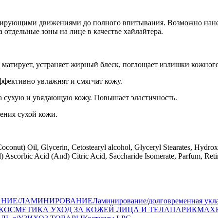
ссирующими движениями до полного впитывания. Возможно н
ельные зоны на лице в качестве хайлайтера.
матирует, устраняет жирный блеск, поглощает излишки кожног
тивно увлажнят и смягчат кожу.
 сухую и увядающую кожу. Повышает эластичность.
ния сухой кожи.
conut) Oil, Glycerin, Cetostearyl alcohol, Glyceryl Stearates, Hydro
 Ascorbic Acid (And) Citric Acid, Saccharide Isomerate, Parfum, Reti
АНИЕ/ЛАМИНИРОВАНИЕ
Ламинирование/долговременная укл
КОСМЕТИКА УХОД ЗА КОЖЕЙ ЛИЦА И ТЕЛА
ПАРИКМАХ