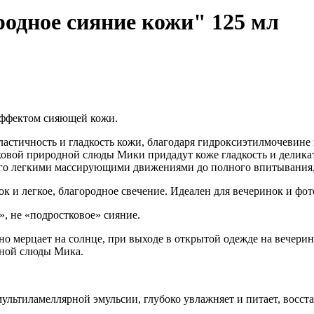
родное сияние кожи" 125 мл
эффектом сияющей кожи.
астичность и гладкость кожи, благодаря гидроксиэтилмочевине
ковой природной слюды Мики придадут коже гладкость и делика
 его легкими массирующими движениями до полного впитывания,
к и легкое, благородное свечение. Идеален для вечеринок и фот
, не «подростковое» сияние.
о мерцает на солнце, при выходе в открытой одежде на вечеринк
дной слюды Мика.
мультиламеллярной эмульсии, глубоко увлажняет и питает, восс