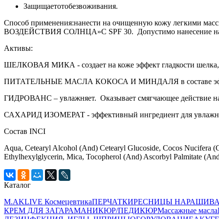
Защищаетотобезвоживания.
Способ применения:нанести на очищенную кожу легкими ма
ВОЗДЕЙСТВИЯ СОЛНЦА»С SPF 30. Допустимо нанесение на отд
Активы:
ШЕЛКОВАЯ МИКА - создает на коже эффект гладкости шелка, 
ПИТАТЕЛЬНЫЕ МАСЛА КОКОСА И МИНДАЛЯ в составе эффек
ГИДРОВАНС – увлажняет. Оказывает смягчающее действие на
САХАРИД ИЗОМЕРАТ - эффективный ингредиент для увлажне
Состав INCI
Aqua, Cetearyl Alcohol (And) Cetearyl Glucoside, Cocos Nucifera (Co
Ethylhexylglycerin, Mica, Tocopherol (And) Ascorbyl Palmitate (And)
Каталог
M.AKLIVE Космецевтика
ПЕРЧАТКИ
РЕСНИЦЫ НАРАЩИВ
КРЕМ ДЛЯ ЗАГАРА
МАНИКЮР/ПЕДИКЮР
Массажные масла