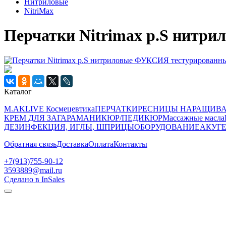
Нитриловые
NitriMax
Перчатки Nitrimax р.S нитр
Каталог
M.AKLIVE Космецевтика
ПЕРЧАТКИ
РЕСНИЦЫ НАРАЩИВ
КРЕМ ДЛЯ ЗАГАРА
МАНИКЮР/ПЕДИКЮР
Массажные масла
ДЕЗИНФЕКЦИЯ, ИГЛЫ, ШПРИЦЫ
ОБОРУДОВАНИЕ
АКУГЕ
Обратная связь
Доставка
Оплата
Контакты
+7(913)755-90-12
3593889@mail.ru
Сделано в InSales