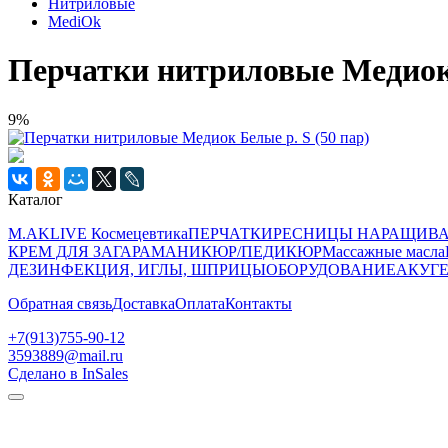
Нитриловые
MediOk
Перчатки нитриловые Медиок 
9%
Каталог
M.AKLIVE Космецевтика
ПЕРЧАТКИ
РЕСНИЦЫ НАРАЩИВ
КРЕМ ДЛЯ ЗАГАРА
МАНИКЮР/ПЕДИКЮР
Массажные масла
ДЕЗИНФЕКЦИЯ, ИГЛЫ, ШПРИЦЫ
ОБОРУДОВАНИЕ
АКУГЕ
Обратная связь
Доставка
Оплата
Контакты
+7(913)755-90-12
3593889@mail.ru
Сделано в InSales